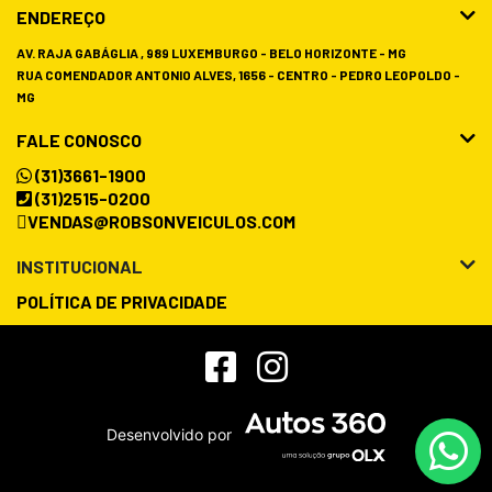
ENDEREÇO
AV. RAJA GABÁGLIA , 989 LUXEMBURGO - BELO HORIZONTE - MG
RUA COMENDADOR ANTONIO ALVES, 1656 - CENTRO - PEDRO LEOPOLDO -
MG
FALE CONOSCO
(31)3661-1900
(31)2515-0200
VENDAS@ROBSONVEICULOS.COM
INSTITUCIONAL
POLÍTICA DE PRIVACIDADE
Desenvolvido por