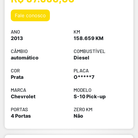
Fale conosco
ANO
KM
2013
158.659 KM
CÂMBIO
COMBUSTÍVEL
automático
Diesel
COR
PLACA
Prata
O*****7
MARCA
MODELO
Chevrolet
S-10 Pick-up
PORTAS
ZERO KM
4 Portas
Não