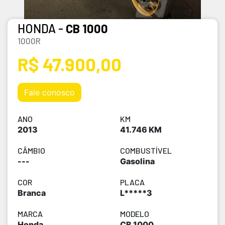
HONDA -
CB 1000
1000R
R$ 47.900,00
Fale conosco
ANO
KM
2013
41.746 KM
CÂMBIO
COMBUSTÍVEL
---
Gasolina
COR
PLACA
Branca
L*****3
MARCA
MODELO
Honda
CB 1000