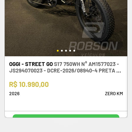
OGGI - STREET GO
S17 750WH N° AM1577023 -
JS294070023 - DCRE-2026/08940-4 PRETA -
2026
R$ 10.990,00
2026
ZERO KM
WHATSAPP