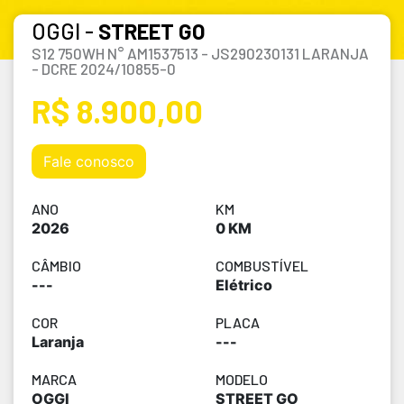
OGGI -
STREET GO
S12 750WH N° AM1537513 - JS290230131 LARANJA
- DCRE 2024/10855-0
R$ 8.900,00
Fale conosco
ANO
KM
2026
0 KM
CÂMBIO
COMBUSTÍVEL
---
Elétrico
COR
PLACA
Laranja
---
MARCA
MODELO
OGGI
STREET GO