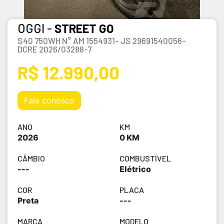
OGGI -
STREET GO
S40 750WH N° AM 1554931- JS 29691540056-
DCRE 2026/03288-7
R$ 12.990,00
Fale conosco
ANO
KM
2026
0 KM
CÂMBIO
COMBUSTÍVEL
---
Elétrico
COR
PLACA
Preta
---
MARCA
MODELO